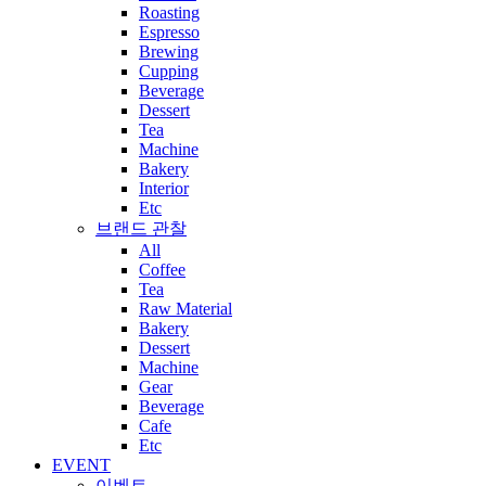
Roasting
Espresso
Brewing
Cupping
Beverage
Dessert
Tea
Machine
Bakery
Interior
Etc
브랜드 관찰
All
Coffee
Tea
Raw Material
Bakery
Dessert
Machine
Gear
Beverage
Cafe
Etc
EVENT
이벤트