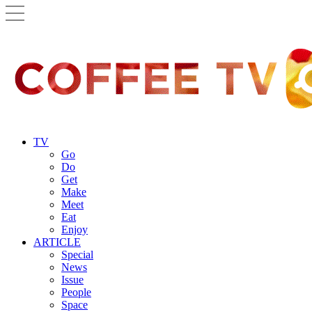
TV
Go
Do
Get
Make
Meet
Eat
Enjoy
ARTICLE
Special
News
Issue
People
Space