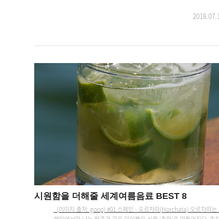
2018.07.
시원함을 더해줄 세계여름음료 BEST 8
(이미지 출처: goop) #01 스페인 - 오르차따(Horchata) 오르차따는
페인에서만 나는 땅콩과 같은 덩이뿌리 식물 ‘츄파’로 만들어진다. 츄