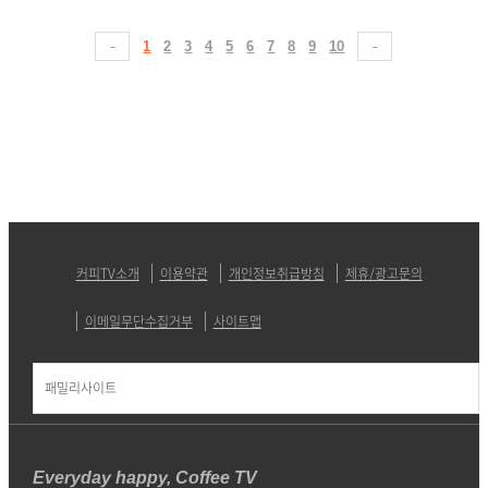
1
2
3
4
5
6
7
8
9
10
커피TV소개
이용약관
개인정보취급방침
제휴/광고문의
이메일무단수집거부
사이트맵
패밀리사이트
Everyday happy, Coffee TV