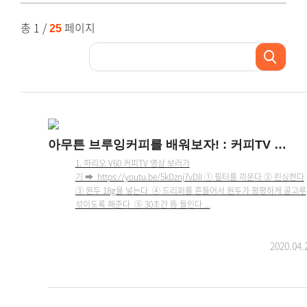
총 1 /
페이지
25
아무튼 브루잉커피를 배워보자! : 커피TV 다시보기 시리즈
1. 하리오 V60 커피TV 영상 보러가
기 ➡ https://youtu.be/5kDznj7vDlI ① 필터를 끼운다 ② 린싱한다
③ 원두 18g을 넣는다 ④ 드리퍼를 흔들어서 원두가 평평하게 골고루
섞이도록 해준다 ⑤ 30초간 뜸 들인다 ...
2020.04.