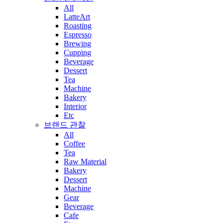
All
LatteArt
Roasting
Espresso
Brewing
Cupping
Beverage
Dessert
Tea
Machine
Bakery
Interior
Etc
브랜드 관찰
All
Coffee
Tea
Raw Material
Bakery
Dessert
Machine
Gear
Beverage
Cafe