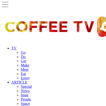
TV
Go
Do
Get
Make
Meet
Eat
Enjoy
ARTICLE
Special
News
Issue
People
Space