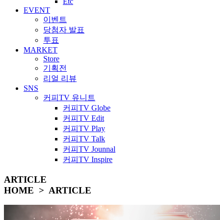
Etc
EVENT
이벤트
당첨자 발표
투표
MARKET
Store
기획전
리얼 리뷰
SNS
커피TV 유니트
커피TV Globe
커피TV Edit
커피TV Play
커피TV Talk
커피TV Jounnal
커피TV Inspire
ARTICLE
HOME > ARTICLE