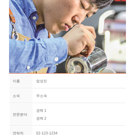
이름
엄성진
소속
무소속
경력 1
전문분야
경력 2
연락처
02-123-1234