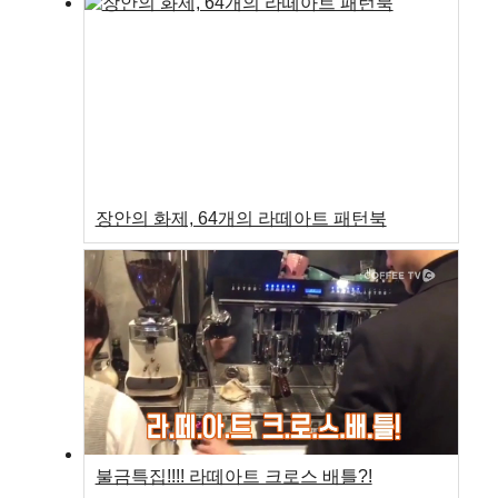
장안의 화제, 64개의 라떼아트 패턴북
불금특집!!!! 라떼아트 크로스 배틀?!