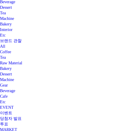
Beverage
Dessert
Tea
Machine
Bakery
Interior
Etc
브랜드 관찰
All
Coffee
Tea
Raw Material
Bakery
Dessert
Machine
Gear
Beverage
Cafe
Etc
EVENT
이벤트
당첨자 발표
투표
MARKET