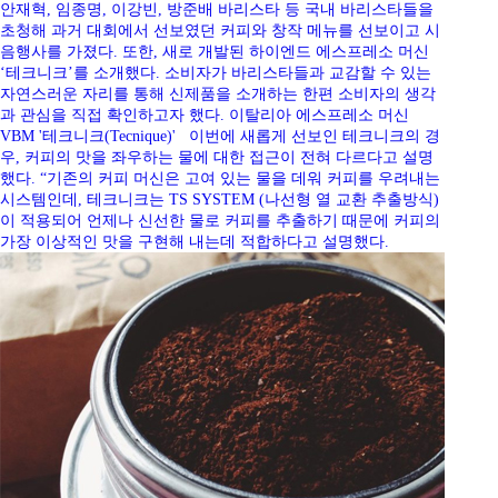
안재혁, 임종명, 이강빈, 방준배 바리스타 등 국내 바리스타들을
초청해 과거 대회에서 선보였던 커피와 창작 메뉴를 선보이고 시
음행사를 가졌다. 또한, 새로 개발된 하이엔드 에스프레소 머신
‘테크니크’를 소개했다. 소비자가 바리스타들과 교감할 수 있는
자연스러운 자리를 통해 신제품을 소개하는 한편 소비자의 생각
과 관심을 직접 확인하고자 했다. 이탈리아 에스프레소 머신
VBM '테크니크(Tecnique)' 이번에 새롭게 선보인 테크니크의 경
우, 커피의 맛을 좌우하는 물에 대한 접근이 전혀 다르다고 설명
했다. “기존의 커피 머신은 고여 있는 물을 데워 커피를 우려내는
시스템인데, 테크니크는 TS SYSTEM (나선형 열 교환 추출방식)
이 적용되어 언제나 신선한 물로 커피를 추출하기 때문에 커피의
가장 이상적인 맛을 구현해 내는데 적합하다고 설명했다.