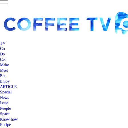
TV
Go
Do
Get
Make
Meet
Eat
Enjoy
ARTICLE
Special
News
Issue
People
Space
Know how
Recipe