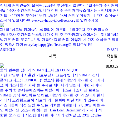
전세계 커피인들의 올림픽, 2024년 부산에서 열린다 | 4월 4주차 주간커
4월 4주차 주간커피뉴스입니다 이번 주 주간커피뉴스에서는 - 전세계 커피
저트’ - ‘카페인 부작용’ 우려…답은 ‘대체 커피’? 이렇게 네 가지
소식이 있으시다면 everydayhappy@coffeetv.org로 알려주세요!
제8회 ‘베트남 카페쇼’…성황리에 마무리 | 4월 3주차 주간커피뉴스
4월 3주차 주간커피뉴스입니다 이번 주 주간커피뉴스에서는 - 제8회 ‘베트남 
방관은 커피 무료”…인정 가득한 강릉 커피 이렇게 네 가지 소식을 전
이 있으시다면 everydayhappy@coffeetv.org로 알려주세요!
ARTICLE
더보기
제목
작성일
자
18.03.2
물의 변수를 잡아라!VBM ‘테크니크(TECNIQUE)’
지난 27일부터 사흘간 가로수길 머그포레빗에서 VBM의 신제
품‘테크니크(TECNIQUE)’ 발표와 함께 ‘이탈리아와 한국 국가대
표 바리스타들의 커피’를 주제로 세미나가 열렸다. 이번 세미나
를 주최 한 ㈜채운베스텍은 이탈리아 에스프레소 머신 브랜드
VBM을 공식 수입하는 업체로, 이탈리아와 한국바리스타가 한자
리에서 교감함으로써 서로의 커피문화에 어떤 차이가 있는지 바
리스타들이 직접 느낄 수 있는 기회를 마련했다. 27, 28일 이틀 동
안 이탈리안 굿스피릿 챔피언 ‘Dan Loan Bacaintan’가 커피에 적
합한 물과 필터 시스템에 대한 이야기가 펼쳐졌고, 29일 금일은