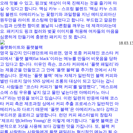
오래 맛볼 수 있고, 핑크빛 색상이 더욱 진해지는 것을 즐기며 마
실 수 있다고 합니다. 맥심 카누 – 스프링 블렌드 '맥심 카누 스프
링 블렌드 아메리카노'는 꽃향기와 과일향을 지닌 에티오피아산
원두만을 라이트 로스팅해 만들었다고 합니다. 부드럽고 깔끔한
느낌과 산뜻한 향미로 봄날의 나른함을 깨우는 데 제격이라는데
요. 패키지도 핑크 컬러와 벚꽃 이미지를 적용해 여자들의 마음을
심쿵하게 만들기에 충분한 패키지 인 듯 합니다.
18.03.1
플랫화이트와 플랫블랙
영국 일간지 인디펜던트에 따르면, 영국 토종 커피체인 코스타 커
피에서 ‘플랫 블랙flat black’이라는 메뉴를 만들어 비웃음을 당하
고 있다고 합니다. 이유인 즉슨, 코스타 커피에서 ‘플랫 패밀리’라
는 제품군을 만들었고 그 안에 '플랫 블랙'을 추가한 것에서 시작
했습니다. 문제는 ‘플랫 블랙’ 메뉴 자체가 일반적인 블랙 커피와
별반 다르지 않아 SNS 상에서 조롱의 대상이 되고 있다는 겁니
다. 사람들은 "코스타 커피가 '블랙 커피'를 발명했다", "에스프레
소에 스팀 우유를 넣지 않고 물만 넣는다면 아메리카노 아니
냐?"라는 반응을 보이고 있습니다. 이런 일련의 반응에 대해 코스
타 커피 측은 제조과정 상에서 커피 추출 프로세스가 일반적인 아
메리카노와 다르기 때문에 ‘플랫 블랙’은 아메리카노보다 강하고
부드러운 음료라고 설명합니다. 런던 커피 페스티벌의 창립자
‘제프리 영(Jeffrey Young)’은 이렇게 애기합니다. “플랫 블랙은 근
본적으로 3샷을 사용해 보다 강렬한 맛을 가집니다. 또, 블랙 커
피를 사랑하는 사람들에게 플랫 패밀리는 혁신적인 메뉴가 될 수