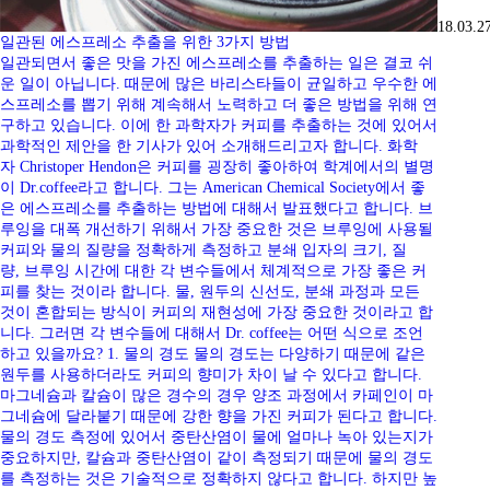
18.03.2
일관된 에스프레소 추출을 위한 3가지 방법
일관되면서 좋은 맛을 가진 에스프레소를 추출하는 일은 결코 쉬
운 일이 아닙니다. 때문에 많은 바리스타들이 균일하고 우수한 에
스프레소를 뽑기 위해 계속해서 노력하고 더 좋은 방법을 위해 연
구하고 있습니다. 이에 한 과학자가 커피를 추출하는 것에 있어서
과학적인 제안을 한 기사가 있어 소개해드리고자 합니다. 화학
자 Christoper Hendon은 커피를 굉장히 좋아하여 학계에서의 별명
이 Dr.coffee라고 합니다. 그는 American Chemical Society에서 좋
은 에스프레소를 추출하는 방법에 대해서 발표했다고 합니다. 브
루잉을 대폭 개선하기 위해서 가장 중요한 것은 브루잉에 사용될
커피와 물의 질량을 정확하게 측정하고 분쇄 입자의 크기, 질
량, 브루잉 시간에 대한 각 변수들에서 체계적으로 가장 좋은 커
피를 찾는 것이라 합니다. 물, 원두의 신선도, 분쇄 과정과 모든
것이 혼합되는 방식이 커피의 재현성에 가장 중요한 것이라고 합
니다. 그러면 각 변수들에 대해서 Dr. coffee는 어떤 식으로 조언
하고 있을까요? 1. 물의 경도 물의 경도는 다양하기 때문에 같은
원두를 사용하더라도 커피의 향미가 차이 날 수 있다고 합니다.
마그네슘과 칼슘이 많은 경수의 경우 양조 과정에서 카페인이 마
그네슘에 달라붙기 때문에 강한 향을 가진 커피가 된다고 합니다.
물의 경도 측정에 있어서 중탄산염이 물에 얼마나 녹아 있는지가
중요하지만, 칼슘과 중탄산염이 같이 측정되기 때문에 물의 경도
를 측정하는 것은 기술적으로 정확하지 않다고 합니다. 하지만 높