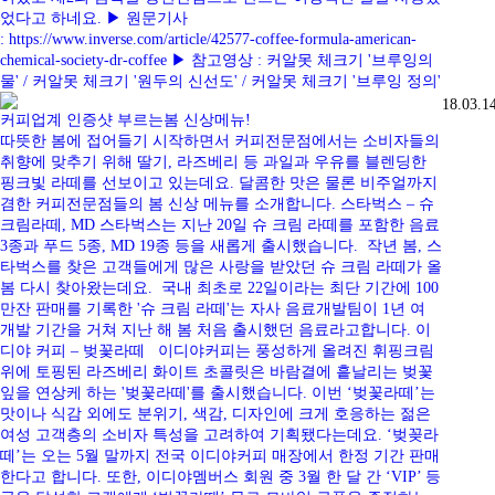
었다고 하네요. ▶ 원문기사
: https://www.inverse.com/article/42577-coffee-formula-american-
chemical-society-dr-coffee ▶ 참고영상 : 커알못 체크기 '브루잉의
물' / 커알못 체크기 '원두의 신선도' / 커알못 체크기 '브루잉 정의'
18.03.1
커피업계 인증샷 부르는봄 신상메뉴!
따뜻한 봄에 접어들기 시작하면서 커피전문점에서는 소비자들의
취향에 맞추기 위해 딸기, 라즈베리 등 과일과 우유를 블렌딩한
핑크빛 라떼를 선보이고 있는데요. 달콤한 맛은 물론 비주얼까지
겸한 커피전문점들의 봄 신상 메뉴를 소개합니다. 스타벅스 – 슈
크림라떼, MD 스타벅스는 지난 20일 슈 크림 라떼를 포함한 음료
3종과 푸드 5종, MD 19종 등을 새롭게 출시했습니다. 작년 봄, 스
타벅스를 찾은 고객들에게 많은 사랑을 받았던 슈 크림 라떼가 올
봄 다시 찾아왔는데요. 국내 최초로 22일이라는 최단 기간에 100
만잔 판매를 기록한 '슈 크림 라떼'는 자사 음료개발팀이 1년 여
개발 기간을 거쳐 지난 해 봄 처음 출시했던 음료라고합니다. 이
디야 커피 – 벚꽃라떼 이디야커피는 풍성하게 올려진 휘핑크림
위에 토핑된 라즈베리 화이트 초콜릿은 바람결에 흩날리는 벚꽃
잎을 연상케 하는 '벚꽃라떼'를 출시했습니다. 이번 ‘벚꽃라떼’는
맛이나 식감 외에도 분위기, 색감, 디자인에 크게 호응하는 젊은
여성 고객층의 소비자 특성을 고려하여 기획됐다는데요. ‘벚꽂라
떼’는 오는 5월 말까지 전국 이디야커피 매장에서 한정 기간 판매
한다고 합니다. 또한, 이디야멤버스 회원 중 3월 한 달 간 ‘VIP’ 등