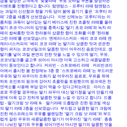
급을 달성한 고객에게 ‘벚꽃라떼’ 무료 모바일 쿠폰을 증정하는
이벤트를 진행한다고 합니다. 탐앤탐스 – 프루티 라떼 탐앤탐스
는 과일의 신선함과 향을 가득 담아 봄에 즐기기 좋은 ‘프루티 라
떼’ 2종을 새롭게 선보였습니다. 이번 신메뉴는 '프루티'라는 이
름처럼 과육이 살아있는 딸기 베이스에 진한 초콜릿 라떼를 올려
딸기 초코 마니아의 입맛을 충족시킬 '딸기 초코 라떼'와 녹차 라
떼의 쌉싸름한 맛과 한라봉의 상큼한 향이 조화를 이룬 '한라봉
그린 라떼'를 선보였습니다. 엔제리너스커피 - 베리 코코 라떼 엔
제리너스커피의 ‘베리 코코 라떼’는 딸기의 상큼한 맛과 은은한
향이 퍼지는 코코넛밀크의 달콤한 맛이 어우러진 음료인데요. 생
딸기를 넣어 과일 본연의 진한 맛을 느낄 수 있으며 딸기, 우유,
코코넛밀크를 골고루 섞어서 마시면 더욱 고소하고 새콤달콤한
맛이 돋보인다고 합니다. 커피빈 – 스트로베리 라떼 커피빈코리
아에서 출시한 봄 한정메뉴 3종 중 ‘스트로베리 라떼’는 부드러운
우유와 딸기 파우더의 조화가 잘 어우러진 음료로, 우유폼 위에
하트 포인트의 핑크색 강아지 초콜릿을 토핑했으며 핑크색은 천
연색소를 사용해 부담 없이 먹을 수 있다고하는데요. 아이스 음
료로 주문할 경우에는 딸기 파우더 대신 딸기청을 넣어 만들기 때
문에 더욱 깊고 진하게 달콤한 맛을 느낄 수 있다고 합니다. 드롭
탑 - 딸기크림 샷 라떼 & 딸기라떼 드롭탑은 진한 핑크빛 색상
의 딸기 라떼 2종을 선보였습니다. 부드럽고 달콤한 딸기 크림에
진한 에스프레소와 우유를 블렌딩한 ‘딸기 크림 샷 라떼’와 부드
럽게 갈린 우유와 새콤달콤한 딸기가 어우러진 ‘딸기 라떼’. 층층
이 나눠진 딸기와 우유를 섞어가면서 마시면 딸기의 달콤한 맛을