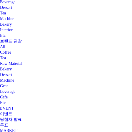
Beverage
Dessert
Tea
Machine
Bakery
Interior
Etc
브랜드 관찰
All
Coffee
Tea
Raw Material
Bakery
Dessert
Machine
Gear
Beverage
Cafe
Etc
EVENT
이벤트
당첨자 발표
투표
MARKET