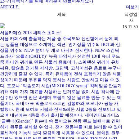
요~? (페북지기를 위해 여러분이 만들어주세요~)
ARTICLE
더보기
제목
작성일
자
15.11.30
서울카페쇼 2015 체리스 초이스!
서울 카페쇼에 출품하는 제품 중 주목도와 신선함에서 눈에 띄
는 상품을 대상으로 소개하는 섹션. 인기상품 위주의 HOT과 신
상품 위주의 NEW 분야 두 개로 나뉘어 전시한다. NEW 스칸딕
프라자 ‘오틀리(OATLY)’ 뉴욕 타임지가 선정한 10대 슈퍼 푸드
중 하나인 귀리로 만든 식물성 음료이다. 스웨덴산 귀리에 유채
씨유, 칼슘을 첨가한 저지방, 고단백, 고식이섬유 음료로 누구나
건강하게 즐길 수 있다. 특히 유제품이 전혀 포함되지 않은 식물
성이기 때문에 우유를 먹지 못하는 사람도 안심하고 마실 수 있
다. 포모나 ‘믹솔로지 시럽(MIXOLOGY syrup)’ 칵테일을 만들기
위해 여러 가지 재료를 사용하는 번거로움 없이 시럽 하나에 탄
산수만 있으면 전문 바텐더 부럽지 않은 음료를 만들 수 있는 제
품이다. 국내 대표 믹솔로지스트인 김봉하와 포모나가 공동 개
발했다. 현재 모히토 시럽과 진저&레몬 시럽 2종을 선보이고 있
으며 내년에는 4종을 추가 출시할 예정이다. 제이엔터프라이즈
‘글랜더(Glender)’ 한손에 쏙 들어오는 전동 핸드 블랜더로 간편
하게 원두를 분쇄할 수 있다. 전기 전동부를 따로 분리할 수 있어
물세척이 가능해 보다 깔끔하게 사용할 수 있으며, 분쇄된 원두
가루는 직분사로 바로 배출돼 그라인더 내부에 잔여물이 남지