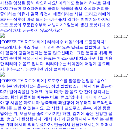
사항은 영상을 통해 확인하세요! 이외에도 텀블러 하나로 결제
까지 가능한 코스타커피의 클레버 텀블러 출시 소식과 커피를
좋아하는 이유가 결국 유전자 때문이라는 사실! 그리고 라떼와
모카는 식후에 바로 드시는 것은 좋지 않다는 이야기와 마지막
으로 로봇이 주문접수부터 서빙까지? 일본에 생긴 로봇카페 오
픈소식까지! 궁금하지 않으신가요?
16.11.17
[COFFEE TV X CJ메티에] 티라미수 케잌! 이제 드링킹하자!
목요레시피-'마스카포네 티라미수' 요즘 날씨도 쌀쌀하고, 일상
이 힘들어 당떨어진다는 분들 많으신데요. 그런 분들을 위해 특
별히 준비한 목요레시피 음료는 '마스카포네 치즈파우더를 이용
한 티라미수 음료 입니다. 티라미수는 케잌인데 어떻게 음료레
시피냐구요? 궁금하다면 영상 클릭하세요!
16.11.17
[COFFEE TV X CJ메티에] 포도주스를 활용한 논알콜 ‘뱅쇼’
여러분 안녕하세요~ 출근길, 정말 쌀쌀했죠? 페북지기는 출근하
다가 얼어죽을뻔 했어요. 유독 따뜻~한 음료 한 잔이 생각나는
오늘. 함께 만들어볼 메뉴는 바로 ‘뱅쇼’입니다. 메티에 상그리
아 향 시럽은 아로니아 농축액에 과일향이 어우러져 레드와인의
풍미를 느낄 수 있는데요. 요 시럽에 포도주스, 온수, 과일 등을
넣어준 뒤, 보글보글 끓여주시기만 하면, 감기에 좋은 건강한 음
료 ‘뱅쇼’가 탄생합니다! 레시피가 꽤 단순하니까 사랑하는 분들
을 위해 레시피 익혀두셨다가, 만들어서 선물해보시는게 어떠세