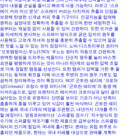
않아 내용물 손실을 줄이고 빠르게 사용 가능하다. 라르고 ‘스프
레이 커피 머신 문샷’ 스프레이 커피는 더치커피 추출의 단점을
보완해 탄생한 신개념 커피 추출 기구이다. 인공지능을 탑재해
원하는 설정대로 정확하게 추출할 수 있으며 한번 세팅하면 다
음부터는 재설정 없이 사용할 수 있어 간편하다. 또한 뜨거운 물
을 미세하게 분사하는 스프레이 방식으로 굵은 입자의 원두를
사용해도 고르게 적셔져 성분을 충분히 추출할 수 있으며 깔끔
한 맛을 느낄 수 있는 것이 장점이다. 노바 디스트리뷰션 코리아
‘오토탬핑머신-우노(UNO)’ 우노는 원터치 작동으로 간편하게
완벽한 탬핑을 도와주는 제품이다. 단순히 원두를 눌러 바스켓
표면을 평평하게 만드는 것이 아니라 8단계의 섬세한 압력 조절
로 더욱 정밀한 탬핑을 선보인다. 또한 탬퍼가 압력을 가한 후 올
라가는 동작에 회전을 더해 바스켓 주변의 잔여 원두 가루도 깔
끔하게 정리해주는 것이 특징이다. HOT 곤트란 쉐리에 ‘크로와
상(Croissant)’ 프랑스 유명 파티시에 ‘곤트란 쉐리에’의 동명 베
이커리숍으로, 일반 프랜차이즈 베이커리 크로아상과 달리 결이
살아있는 것으로 유명하다. 단면을 보아도 기포가 아닌 반죽이
촘촘하게 층을 이루고 있어 식감이 훨씬 바삭하다. 곤트란 쉐리
에는 올해 국내 15개의 매장을 오픈했고, 내년까지 13개를 추가
할 예정이다. 영원코퍼레이션 ‘스파클링 정수기’ 직수방식의 정
수기에 스파클링 제조기를 더한 제품으로 급부상하는 스파클링
워터의 인기에 힘입어 국내에 출시했다. 본래는 유럽 위주로 수
출되던 제품으로, 현재는 국내 카페를 대상으로 판매를 계획하