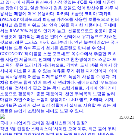
고 있다. 이 제품은 탄산수가 가장 맛있는 4℃를 유지해 제공하
는 장점이 있고, 일반 정수기 겸용 모델도 있어 탄산수를 자주 사
용하는 매장에 매우 유용하다. 파카리 초콜릿 코리아 '파카리
(PACARI)' 에콰도르의 최상급 카카오를 사용한 초콜릿으로 인터
내셔널 초콜릿 어워드 3년 연속 1위를 차지한 제품이다. 국내에
서는 RAW 70% 제품의 인기가 높고, 선물용으로도 호응이 좋다.
초콜릿에 첨가되는 과일은 안데스 산맥에서 유기농으로 재배된
것으로, 레몬 그라스, 마카, 스피루리나, 안딘 블루베리같은 국내
에서는 드문 슈퍼푸드가 첨가된 초콜릿도 만나볼 수 있다.
COCONORY '테이블룸 스푼 포크세트' 옥수수에서 추출한 PLA
를 사용한 제품으로, 인체에 무해하고 친환경적이다. 스푼과 포
크 위의 꽃은 도라지와 제라늄으로, 각박한 도시 생활 속에서 잠
시나마 미소를 지을 수 있는 여유를 주기 위한 디자인이다. 아이
들 식사용부터 어른들 디저트용으로 폭넓게 사용할 수 있다. 거
치용 화분도 함께 있어 보관 시 편리하다. 웜메터리얼 '우드썸조
립키트' 접착제가 필요 없는 목제 조립키트로, 카페에 인테리어
소품으로 활용하기 좋은 제품이다. 천연 무늬목의 느낌을 살려
마감해 자연스러운 느낌이 장점이다. LED 램프, 카메라, 시계,
스마트폰 스피커 같은 일상 생활에서 실제로 사용할 수 있는 제
품들은 손쉽게 조립하는 재미도 느낄 수 있다.
15.08.21
국내 커피업계와 모바일 결제시스템과의 밀월?
작년 5월 런칭한 스타벅스의 '사이렌 오더'이후, 최근 들어 우리
나라도 대형 프랜차이즈 커피 체인들과 모바일 결제 서비스를