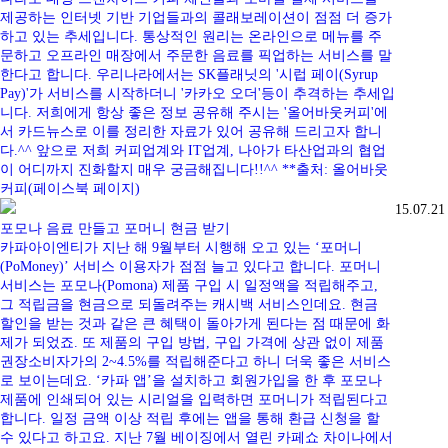
제공하는 인터넷 기반 기업들과의 콜래보레이션이 점점 더 증가
하고 있는 추세입니다. 통상적인 원리는 온라인으로 메뉴를 주
문하고 오프라인 매장에서 주문한 음료를 픽업하는 서비스를 말
한다고 합니다. 우리나라에서는 SK플래닛의 '시럽 페이(Syrup
Pay)'가 서비스를 시작하더니 '카카오 오더'등이 추격하는 추세입
니다. 저희에게 항상 좋은 정보 공유해 주시는 '올어바웃커피'에
서 카드뉴스로 이를 정리한 자료가 있어 공유해 드리고자 합니
다.^^ 앞으로 저희 커피업계와 IT업계, 나아가 타산업과의 협업
이 어디까지 진화할지 매우 궁금해집니다!!^^ **출처: 올어바웃
커피(페이스북 페이지)
15.07.21
포모나 음료 만들고 포머니 현금 받기
카파아이엔티가 지난 해 9월부터 시행해 오고 있는 ‘포머니
(PoMoney)’ 서비스 이용자가 점점 늘고 있다고 합니다. 포머니
서비스는 포모나(Pomona) 제품 구입 시 일정액을 적립해주고,
그 적립금을 현금으로 되돌려주는 캐시백 서비스인데요. 현금
할인을 받는 것과 같은 큰 혜택이 돌아가게 된다는 점 때문에 화
제가 되었죠. 또 제품의 구입 방법, 구입 가격에 상관 없이 제품
권장소비자가의 2~4.5%를 적립해준다고 하니 더욱 좋은 서비스
로 보이는데요. ‘카파 앱’을 설치하고 회원가입을 한 후 포모나
제품에 인쇄되어 있는 시리얼을 입력하면 포머니가 적립된다고
합니다. 일정 금액 이상 적립 후에는 앱을 통해 환급 신청을 할
수 있다고 하고요. 지난 7월 베이징에서 열린 카페쇼 차이나에서