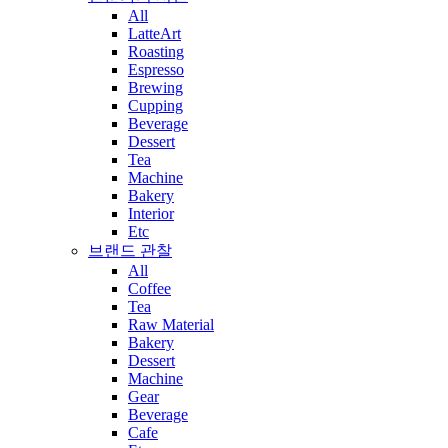
All
LatteArt
Roasting
Espresso
Brewing
Cupping
Beverage
Dessert
Tea
Machine
Bakery
Interior
Etc
브랜드 관찰
All
Coffee
Tea
Raw Material
Bakery
Dessert
Machine
Gear
Beverage
Cafe