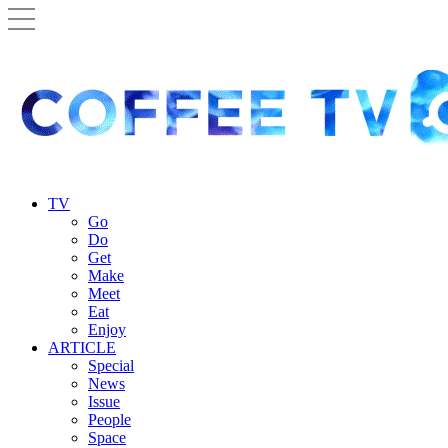
TV
Go
Do
Get
Make
Meet
Eat
Enjoy
ARTICLE
Special
News
Issue
People
Space