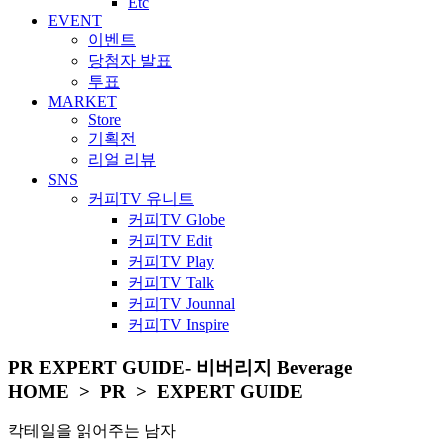
Etc
EVENT
이벤트
당첨자 발표
투표
MARKET
Store
기획전
리얼 리뷰
SNS
커피TV 유니트
커피TV Globe
커피TV Edit
커피TV Play
커피TV Talk
커피TV Jounnal
커피TV Inspire
PR
EXPERT GUIDE
- 비버리지 Beverage
HOME > PR > EXPERT GUIDE
칵테일을 읽어주는 남자