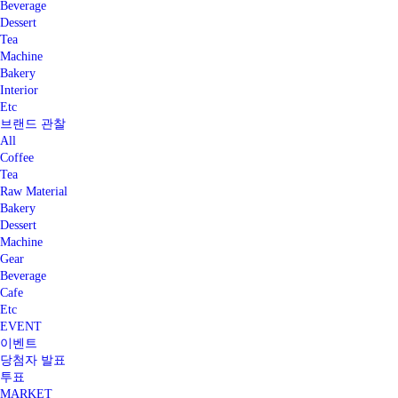
Beverage
Dessert
Tea
Machine
Bakery
Interior
Etc
브랜드 관찰
All
Coffee
Tea
Raw Material
Bakery
Dessert
Machine
Gear
Beverage
Cafe
Etc
EVENT
이벤트
당첨자 발표
투표
MARKET