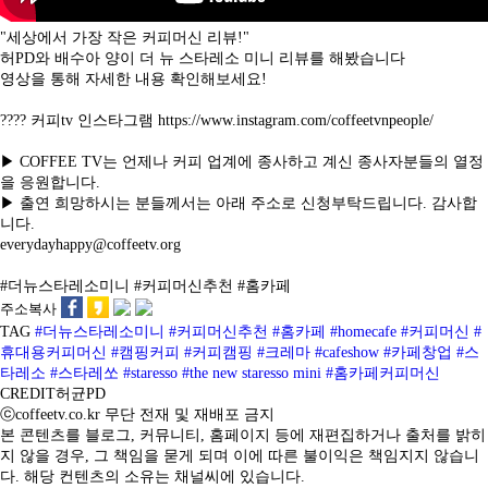
"세상에서 가장 작은 커피머신 리뷰!"
허PD와 배수아 양이 더 뉴 스타레소 미니 리뷰를 해봤습니다
영상을 통해 자세한 내용 확인해보세요!
???? 커피tv 인스타그램 https://www.instagram.com/coffeetvnpeople/
▶ COFFEE TV는 언제나 커피 업계에 종사하고 계신 종사자분들의 열정
을 응원합니다.
▶ 출연 희망하시는 분들께서는 아래 주소로 신청부탁드립니다. 감사합
니다.
everydayhappy@coffeetv.org
#더뉴스타레소미니 #커피머신추천 #홈카페
주소복사
TAG
#더뉴스타레소미니
#커피머신추천
#홈카페
#homecafe
#커피머신
#
휴대용커피머신
#캠핑커피
#커피캠핑
#크레마
#cafeshow
#카페창업
#스
타레소
#스타레쏘
#staresso
#the new staresso mini
#홈카페커피머신
CREDIT
허균PD
ⓒcoffeetv.co.kr 무단 전재 및 재배포 금지
본 콘텐츠를 블로그, 커뮤니티, 홈페이지 등에 재편집하거나 출처를 밝히
지 않을 경우, 그 책임을 묻게 되며 이에 따른 불이익은 책임지지 않습니
다. 해당 컨텐츠의 소유는 채널씨에 있습니다.