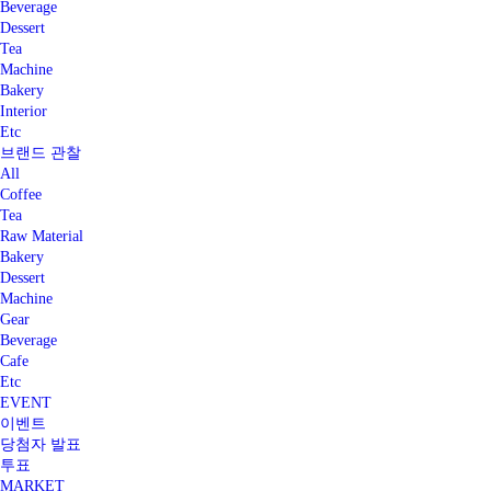
Beverage
Dessert
Tea
Machine
Bakery
Interior
Etc
브랜드 관찰
All
Coffee
Tea
Raw Material
Bakery
Dessert
Machine
Gear
Beverage
Cafe
Etc
EVENT
이벤트
당첨자 발표
투표
MARKET