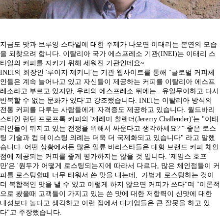
지금도 맛과 브루잉 스타일에 대한 주제가 나오면 이태리는 본연의 모습
을 되찾으려 합니다. 이탈리아 국가 에스프레소 기관(INEI)는 이태리 스
타일의 커피를 지키기 위해 세워진 기관인데요~
INEI의 회장인 '루이지 제키니'는 기관 웹사이트를 통해 "글로벌 커피체
인들은 계속 늘어나고 있고 자신들이 제공하는 커피를 이탈리아 에스프
레소라고 부르고 있지만, 우리의 에스프레소 뒤에는.. 유일무이하고 다시
반복할 수 없는 문화가 있다'고 강조했습니다. INEI는 이탈리아 방식의
전통 커피를 다루는 사람들에게 자격증도 제공하고 있습니다. 월드바리
스타인 런던 프로프록 커피의 '제레미 찰렌더(Jeremy Challender)'는 "이태
리인들이 뒤지고 있는 전쟁을 위해서 싸운다고 생각하세요? “ 좋은 로스
팅 기술과 컵 테이스팅 의례는 더욱 더 국제화되고 있습니다" 라고 말했
습니다. 어떤 상황에서든 많은 일류 바리스타들은 대형 브랜드 커피 체인
점에 제공되는 커피를 좋게 평가하지는 않을 것 입니다. '제임스 호프
만'은 '원두가 어떻게 로스팅되는지에 따라서 다르다, 많은 체인점들이 커
피를 로스팅할때 너무 태워서 쓴 맛을 내는데, 가볍게 로스팅하는 것이
더 복합적인 맛을 낼 수 있고 이렇게 하지 않으면 커피가 쓰다"며 "이론적
으로 봤을때 고객들이 가지고 있는 쓴 맛에 대한 저항력이 신맛에 대한
내성보다 높다고 생각하고 이런 점에서 대기업들은 큰 잘못을 하고 있
다"고 주장했습니다.