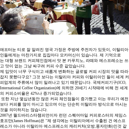
애프터눈 티로 잘 알려진 영국 가정은 주방에 주전자가 있듯이, 이탈리아
인들에게는 마찬가지로 집집마다 모카머신이 있습니다. 제 기억으로
는 대형 브랜드 커피체인점에서 맛 본 카푸치노, 라떼와 에스프레소는 쓰
고 맛이 없는 그냥 싸구려 커피 수준 같았습니다.
제 입맛이 너무 구식이고 새롭게 변화하는 글로벌 커피 시장의 맛을 따라
잡지 못했다구요? 그것 보다는 이탈리아 커피와 이탈리아인 들이 세계 커
피업계의 주류에서 많이 밀려나고 있기 때문입니다. 국제커피기구(ICO,
International Coffee Organization)에 의하면 20세기 시작때에 비해 전 세계
의 커피소비율은 42%나 증가되었습니다.
또한 지난 몇십년동안 많은 커피 체인점들이 증가했고 이는 우리가 예전
보다 커피를 많이 마시고 있으며 이는 단순히 이탈리아 방식으로 마시는
것을 의미하지는 않습니다.
2007년 월드바리스타챔피언이자 런던 스퀘어마일 커피로스터의 제임스
호프만(James Hoffman)은 "제 생각에는 이탈리아에서 수출된 건 에스프
레소가 아니라 이탈리아 에스프레소의 캐리커처(모방,풍자만화)인것 같