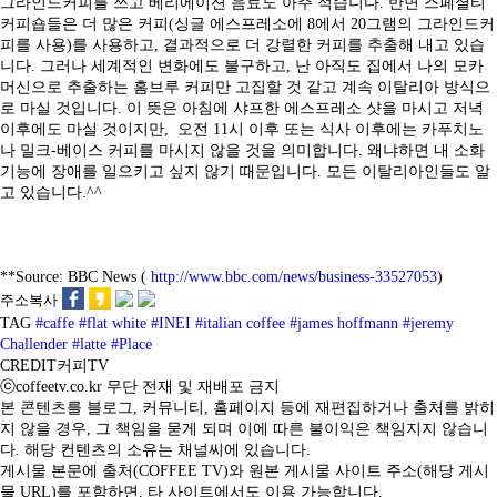
그라인드커피를 쓰고 베리에이션 음료도 아주 적습니다. 반면 스페셜티
커피숍들은 더 많은 커피(싱글 에스프레소에 8에서 20그램의 그라인드커
피를 사용)를 사용하고, 결과적으로 더 강렬한 커피를 추출해 내고 있습
니다. 그러나 세계적인 변화에도 불구하고, 난 아직도 집에서 나의 모카
머신으로 추출하는 홈브루 커피만 고집할 것 같고 계속 이탈리아 방식으
로 마실 것입니다. 이 뜻은 아침에 샤프한 에스프레소 샷을 마시고 저녁
이후에도 마실 것이지만, 오전 11시 이후 또는 식사 이후에는 카푸치노
나 밀크-베이스 커피를 마시지 않을 것을 의미합니다. 왜냐하면 내 소화
기능에 장애를 일으키고 싶지 않기 때문입니다. 모든 이탈리아인들도 알
고 있습니다.^^
**Source: BBC News (
http://www.bbc.com/news/business-33527053
)
주소복사
TAG
#caffe
#flat white
#INEI
#italian coffee
#james hoffmann
#jeremy
Challender
#latte
#Place
CREDIT
커피TV
ⓒcoffeetv.co.kr 무단 전재 및 재배포 금지
본 콘텐츠를 블로그, 커뮤니티, 홈페이지 등에 재편집하거나 출처를 밝히
지 않을 경우, 그 책임을 묻게 되며 이에 따른 불이익은 책임지지 않습니
다. 해당 컨텐츠의 소유는 채널씨에 있습니다.
게시물 본문에 출처(COFFEE TV)와 원본 게시물 사이트 주소(해당 게시
물 URL)를 포함하면, 타 사이트에서도 이용 가능합니다.