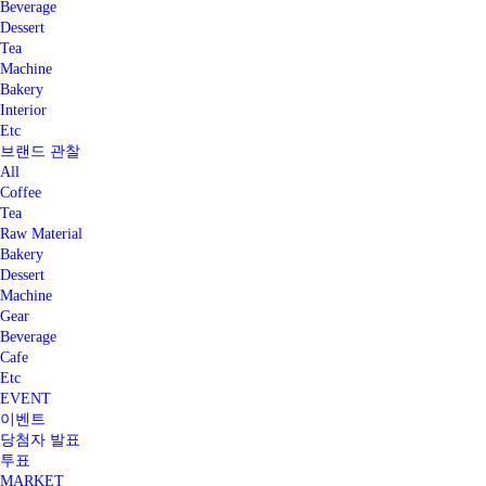
Beverage
Dessert
Tea
Machine
Bakery
Interior
Etc
브랜드 관찰
All
Coffee
Tea
Raw Material
Bakery
Dessert
Machine
Gear
Beverage
Cafe
Etc
EVENT
이벤트
당첨자 발표
투표
MARKET