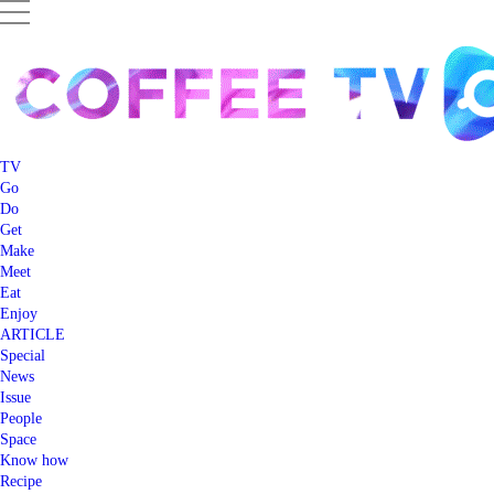
TV
Go
Do
Get
Make
Meet
Eat
Enjoy
ARTICLE
Special
News
Issue
People
Space
Know how
Recipe